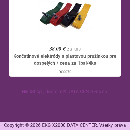
38,00 €
za kus
Končatinové elektródy s plastovou pružinkou pre
dospelých / cena za 1bal/4ks
DC0070
HikaShop , Joomla!® DATA CENTER s.r.o.
Copyright © 2026 EKG X2000 DATA CENTER. Všetky práva