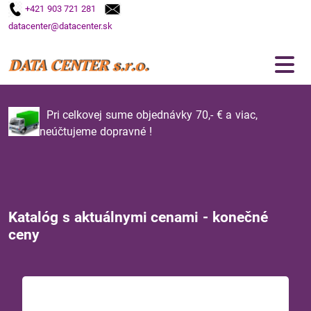
+421 903 721 281
datacenter@datacenter.sk
Pri celkovej sume objednávky 70,- € a viac,
neúčtujeme dopravné !
Katalóg s aktuálnymi cenami - konečné
ceny