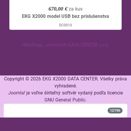
670,00 €
za kus
EKG X2000 model USB bez príslušenstva
DC0010
HikaShop , Joomla!® DATA CENTER s.r.o.
Copyright © 2026 EKG X2000 DATA CENTER. Všetky práva
vyhradené.
Joomla!
je voľne šíriteľný softvér vydaný podľa licencie
GNU General Public.
Počet návštev článkov
12196