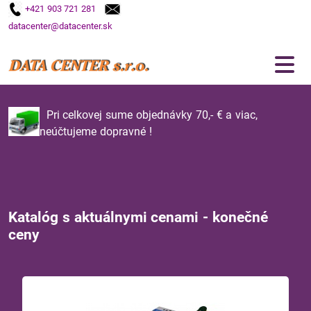
+421 903 721 281
datacenter@datacenter.sk
Pri celkovej sume objednávky 70,- € a viac,
neúčtujeme dopravné !
Katalóg s aktuálnymi cenami - konečné
ceny