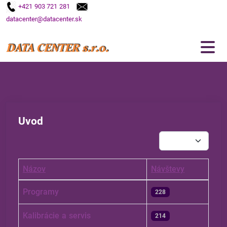
+421 903 721 281
datacenter@datacenter.sk
Uvod
Zobrazené položky
Názov
Návštevy
Články
Programy
228
Kalibrácie a servis
214